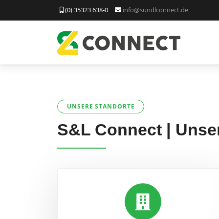
(0) 35323 638-0
info@sundlconnect.de
UNSERE STANDORTE
S&L Connect | Unse